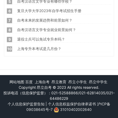
自考汉语言文学专业有哪些学校？
5
复旦大学大学2023年自学考试招生手册
6
自考未来的发展趋势和前景如何？
7
自考汉语言文学专业就业前景如何？
8
退役士兵可以免试专升本吗？
9
上海专升本考试是几月份？
10
网站地图
百度
上海自考
昂立教育
昂立小学生
昂立中学生
Copyright
昂立自考
© 2023 All rights reserved.
投诉电话（信息保护监督）：021-52588866/021-62814035/021-
64486229
个人信息保护监督告知
|
个人信息权益保护自律承诺书
沪ICP备
09038645号-7
31010402002640