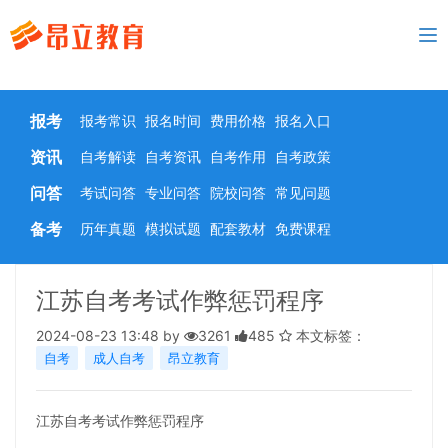
To
nav
报考
报考常识
报名时间
费用价格
报名入口
资讯
自考解读
自考资讯
自考作用
自考政策
问答
考试问答
专业问答
院校问答
常见问题
备考
历年真题
模拟试题
配套教材
免费课程
江苏自考考试作弊惩罚程序
2024-08-23 13:48 by
3261
485
本文标签：
自考
成人自考
昂立教育
江苏自考考试作弊惩罚程序