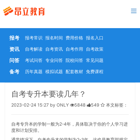
To
nav
报考
报考常识
报名时间
费用价格
报名入口
资讯
自考解读
自考资讯
自考作用
自考政策
问答
考试问答
专业问答
院校问答
常见问题
备考
历年真题
模拟试题
配套教材
免费课程
自考专升本要读几年？
2023-02-24 15:27 by ONLY
5848
549
本文标签：
自考专升本的学制一般为2-4年，具体取决于你的个人学习进
度和计划安排。
通常情况下，自考专升本的学制为2-3年，这也是教育部规定