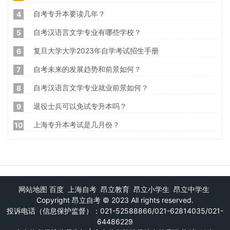
自考专升本要读几年？
4
自考汉语言文学专业有哪些学校？
5
复旦大学大学2023年自学考试招生手册
6
自考未来的发展趋势和前景如何？
7
自考汉语言文学专业就业前景如何？
8
退役士兵可以免试专升本吗？
9
上海专升本考试是几月份？
10
网站地图
百度
上海自考
昂立教育
昂立小学生
昂立中学生
Copyright
昂立自考
© 2023 All rights reserved.
投诉电话（信息保护监督）：021-52588866/021-62814035/021-
64486229