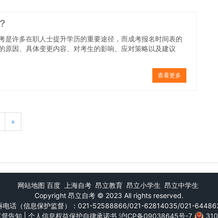
？
考是许多在职人士提升学历的重要途径，而成考报名时间表的
的原因、具体变更内容、对考生的影响、应对策略以及建议
查看更多
»
网站地图
百度
上海自考
昂立教育
昂立小学生
昂立中学生
Copyright
昂立自考
© 2023 All rights reserved.
电话（信息保护监督）：021-52588866/021-62814035/021-64486
监督告知
|
个人信息权益保护自律承诺书
沪ICP备09038645号-7
31