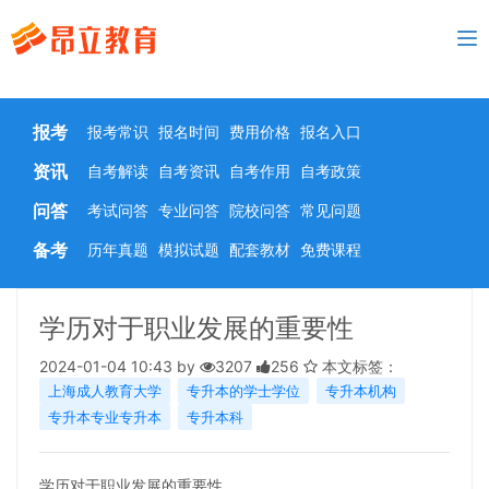
To
nav
报考
报考常识
报名时间
费用价格
报名入口
资讯
自考解读
自考资讯
自考作用
自考政策
问答
考试问答
专业问答
院校问答
常见问题
备考
历年真题
模拟试题
配套教材
免费课程
学历对于职业发展的重要性
2024-01-04 10:43 by
3207
256
本文标签：
上海成人教育大学
专升本的学士学位
专升本机构
专升本专业专升本
专升本科
学历对于职业发展的重要性